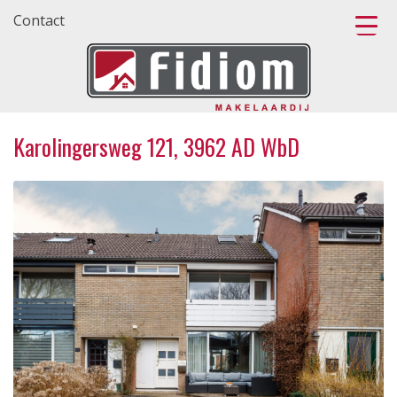
Contact
Karolingersweg 121, 3962 AD WbD