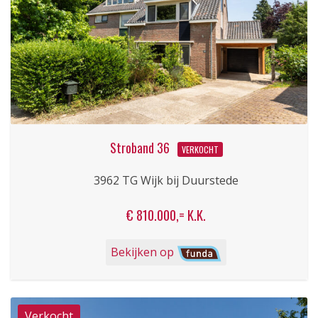
Stroband 36
VERKOCHT
3962 TG Wijk bij Duurstede
€ 810.000,= K.K.
Bekijken op