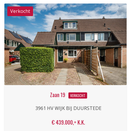
Zaan 19
VERKOCHT
3961 HV WIJK BIJ DUURSTEDE
€ 439.000,= K.K.