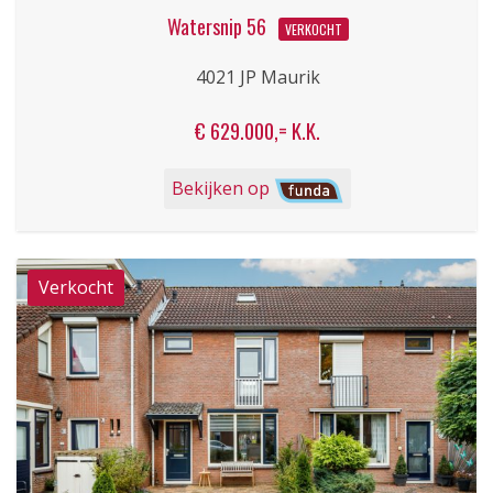
Watersnip 56
VERKOCHT
4021 JP Maurik
€ 629.000,= K.K.
Bekijken op