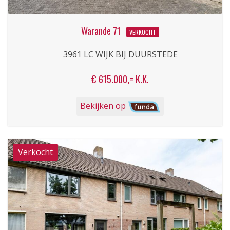
Warande 71
VERKOCHT
3961 LC WIJK BIJ DUURSTEDE
€ 615.000,= K.K.
Bekijken op