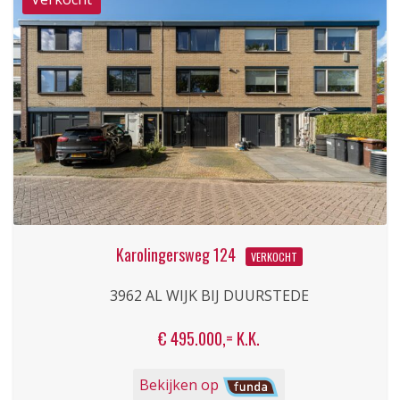
Karolingersweg 124
VERKOCHT
3962 AL WIJK BIJ DUURSTEDE
€ 495.000,= K.K.
Bekijken op