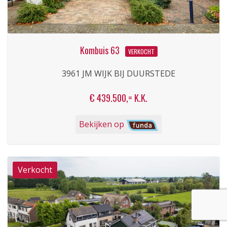
Kombuis 63
VERKOCHT
3961 JM WIJK BIJ DUURSTEDE
€ 439.500,= K.K.
Bekijken op