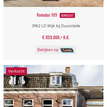
Romulus 109
VERKOCHT
3962 LD Wijk bij Duurstede
€ 859.000,= K.K.
Bekijken op