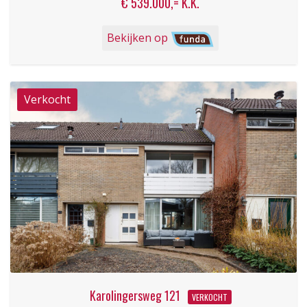
€ 539.000,= K.K.
Bekijken op
Karolingersweg 121
VERKOCHT