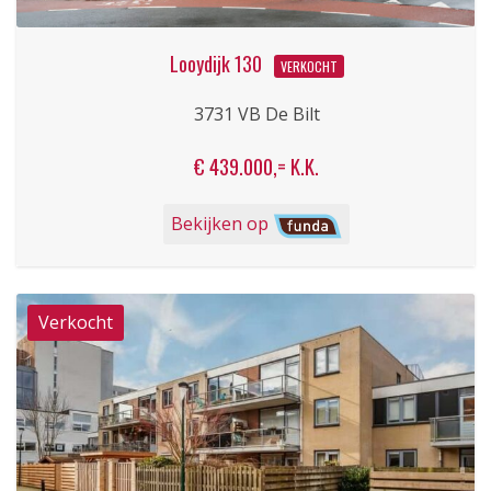
Looydijk 130
VERKOCHT
3731 VB De Bilt
€ 439.000,= K.K.
Bekijken op