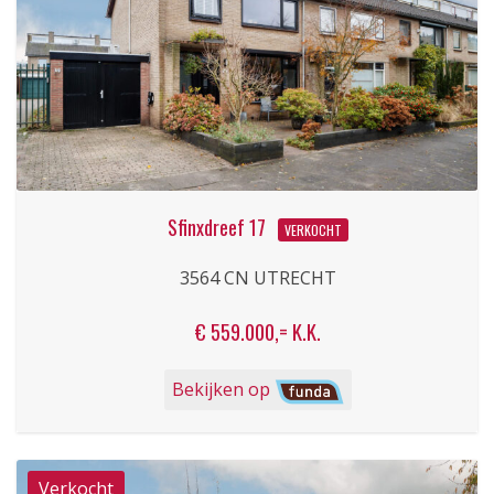
Sfinxdreef 17
VERKOCHT
3564 CN UTRECHT
€ 559.000,= K.K.
Bekijken op