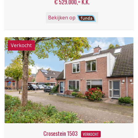
€ 529.000,= K.K.
Bekijken op
Crosestein 1503
VERKOCHT