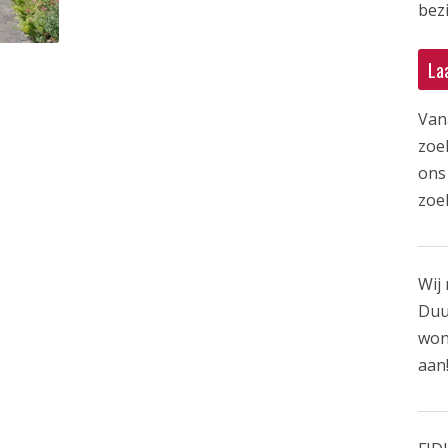
bezi
La
Van
zoe
ons 
zoe
Wij 
Duu
won
aan!