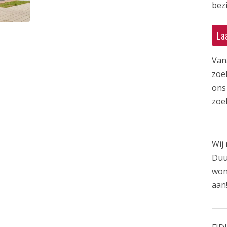
bezi
La
Van
zoe
ons 
zoe
Wij 
Duu
won
aan!