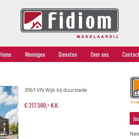
Home
Woningen
Diensten
Over ons
Contac
3961 VN Wijk bij duurstede
€ 217.500,= K.K.
Jo
Nee