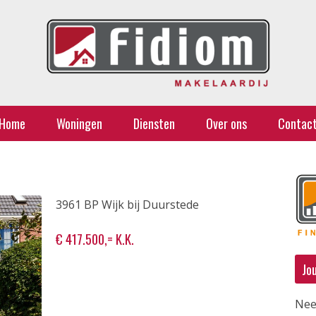
Home
Woningen
Diensten
Over ons
Contac
3961 BP Wijk bij Duurstede
€ 417.500,= K.K.
Jo
Nee