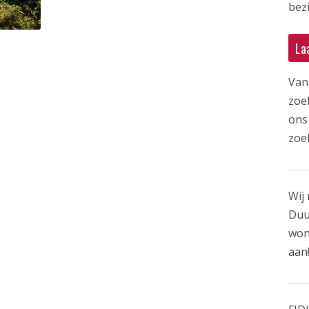
bezi
La
Van
zoe
ons 
zoe
Wij 
Duu
won
aan!